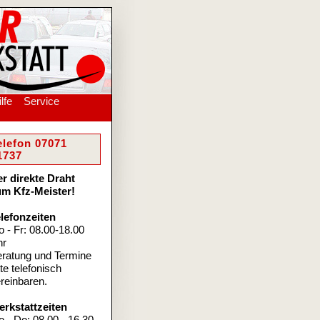
lfe
Service
elefon 07071
1737
r direkte Draht
m Kfz-Meister!
lefonzeiten
 - Fr: 08.00-18.00
hr
ratung und Termine
tte telefonisch
reinbaren.
rkstattzeiten
 - Do: 08.00 - 16.30