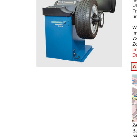
U
Fr
un
Wö
I
72
Z
I
D
A
Ze
Ba
nä