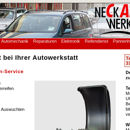
Automechanik
Reparaturen
Elektronik
Reifendienst
Pannenhi
 bei Ihrer Autowerkstatt
T
3
m-Service
De
zu
e
Te
rreifen
Mo
U
Be
bi
s Auswuchten
ve
We
Mo