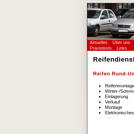
Aktuelles
Über uns
Praxistests
Links
Reifendienst
Reifen Rund-U
Reifenmontag
Winter-/Somme
Einlagerung
Verkauf
Montage
Elektronische