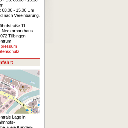
hr
: 08.00 - 15.00 Uhr
d nach Vereinbarung.
hrdstraße 11
m Neckarparkhaus
072 Tübingen
entrum
mpressum
atenschutz
nfahrt
ntrale Lage in
hnhofs-
he, viele Kunden-